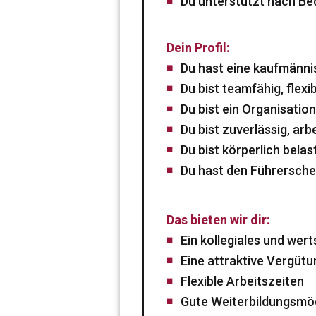
Du unterstützt nach Be
Dein Profil:
Du hast eine kaufmänni
Du bist teamfähig, flex
Du bist ein Organisati
Du bist zuverlässig, arb
Du bist körperlich bela
Du hast den Führersche
Das bieten wir dir:
Ein kollegiales und we
Eine attraktive Vergüt
Flexible Arbeitszeiten
Gute Weiterbildungsmög