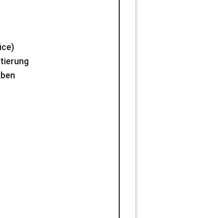
ice)
ntierung
aben