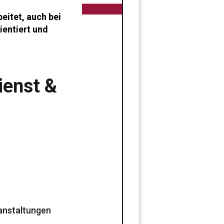
beitet, auch bei
ientiert und
ienst &
anstaltungen